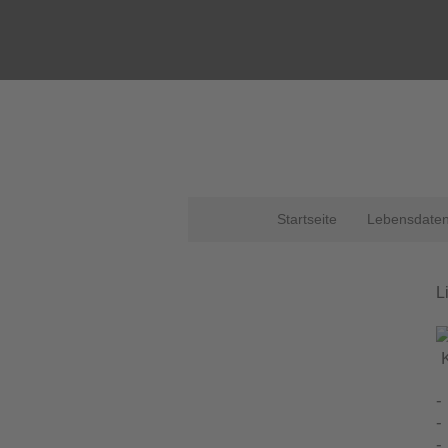
Startseite
Lebensdate
L
K
-
-
-