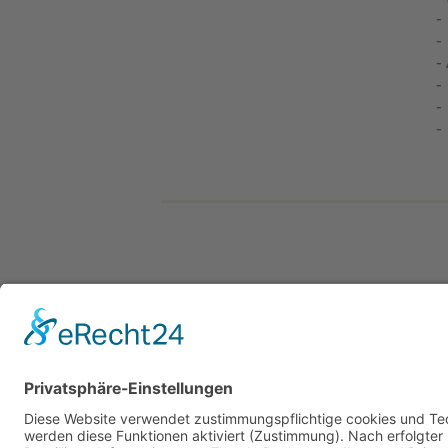
-
-
-
-
-
-