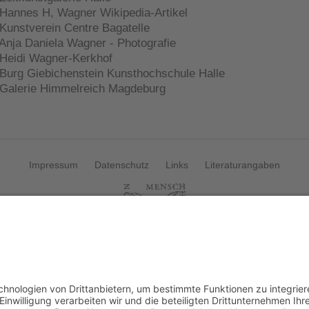
 Hannes H, Wagner Wikipedia-Artikel
 Kunstverein Centre Bagatelle
 Anja Daniela Wagner - Photografie
 Heidi Wagner-Kerkhof
 Burg Giebichenstein Kunsthochschule Halle
 Galerie Himmelreich Magdeburg
Impressum
Datenschutz
Links
Literaturangaben